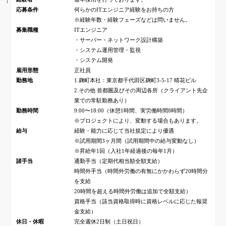
応募条件
何らかのITエンジニア経験をお持ちの方
※経験年数・経験フェーズなどは問いません。
募集職種
ITエンジニア
・サーバー・ネットワーク設計構築
・システム運用管理・監視
・システム開発
雇用形態
正社員
勤務地
1.麹町本社：東京都千代田区麹町3-5-17 晴花ビル
2.その他 首都圏及びその周辺各所（クライアント先企
業での常駐勤務あり）
勤務時間
9:00〜18:00（休憩1時間、実労働時間8時間）
※プロジェクトにより、変動する場合もあります。
給与
経験・能力に応じて当社規定により優遇
※試用期間3ヶ月間（試用期間中の給与変動なし）
※昇給年1回（入社1年経過後の毎年1月）
諸手当
通勤手当（定期代相当額全額支給）
時間外手当（時間外労働の有無にかかわらず20時間分
を支給
20時間を超える時間外労働は追加で全額支給）
資格手当（該当資格取得時に資格レベルに応じた報奨
金支給）
休日・休暇
完全週休2日制（土日祝日）