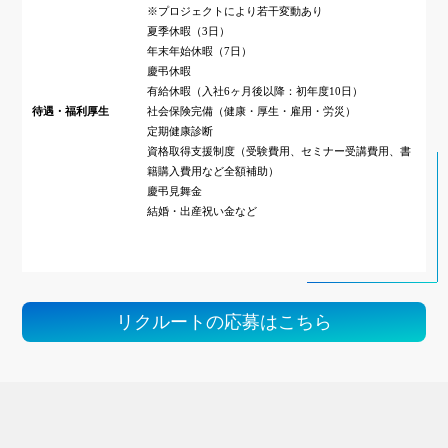
※プロジェクトにより若干変動あり
夏季休暇（3日）
年末年始休暇（7日）
慶弔休暇
有給休暇（入社6ヶ月後以降：初年度10日）
待遇・福利厚生
社会保険完備（健康・厚生・雇用・労災）
定期健康診断
資格取得支援制度（受験費用、セミナー受講費用、書
籍購入費用など全額補助）
慶弔見舞金
結婚・出産祝い金など
リクルートの応募はこちら