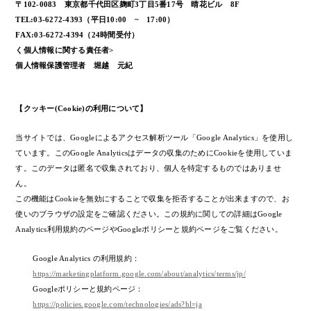
〒102-0083 東京都千代田区麹町3丁目5番17号 晴花ビル 8F
TEL:03-6272-4393（平日10:00 ~ 17:00）
FAX:03-6272-4394（24時間受付）
く個人情報に関する責任者>
個人情報保護管理者 堀越 元紀
【クッキー(Cookie)の利用について】
当サイトでは、Googleによるアクセス解析ツール「Google Analytics」を使用し
ています。このGoogle Analyticsはデータの収集のためにCookieを使用していま
す。このデータは匿名で収集されており、個人を特定するものではありませ
ん。
この機能はCookieを無効にすることで収集を拒否することが出来ますので、お
使いのブラウザの設定をご確認ください。この規約に関しての詳細はGoogle
Analytics利用規約のページやGoogleポリシーと規約ページをご覧ください。
Google Analytics の利用規約：
https://marketingplatform.google.com/about/analytics/terms/jp/
Googleポリシーと規約ページ：
https://policies.google.com/technologies/ads?hl=ja