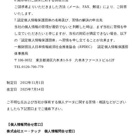
6.開示等のご請求に対する回答方法
ご請求者よりいただきました方法（メール、FAX、郵送）により、ご回答
いたします。
7.認定個人情報保護団体の名称及び、苦情の解決の申出先
当社の個人情報の管理が適切でないと判断した時は、まず当社に苦情を申
し立ていただきたいと存じますが、当社の対応が満足できない場合、以下
の「認定個人情報保護団体」へ苦情を申し立てることが出来ます。
一般財団法人日本情報経済社会推進協会（JIPDEC） 認定個人情報保護団
体事務局
〒106-0032 東京都港区六本木1-9-9 六本木ファーストビル12F
TEL:0120-700-779
制定日 2012年11月1日
改定日 2025年7月14日
ご不明な点および当社が保有する個人データに関する苦情・相談などがござい
ましたら下記窓口までご連絡下さい。
【個人情報問合せ窓口】
株式会社エー・テック 個人情報問合せ窓口