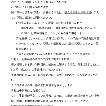
のコピーを提示していただく場合がございます。
4.代理人による開示等のご請求
開示等のご請求を代理人に委任する場合は、
個人情報開示等請求書
に加え
て、下記の書類をご同封ください。
(1)代理人本人であることを確認するための書類（コピー）
運転免許証、住民票の写し、健康保険被保険者証のいずれか1点
※コピーは本籍地を塗りつぶしたものをご用意下さい。
(2)委任状（ご本人により委任状に捺印し、その印鑑の印鑑登録証明書
を添付してください。代理人が親権者などの法定代理人のときは、委
任状に代えて、
ご本人との関係がわかる書類をご提出いただくことも可能です。)
5.開示、利用目的の通知のご請求に関する手数料
個人情報の開示及び利用目的の通知をご請求する場合、1回の請求ごとに、
500円（税込み）の手数料をいただきます。
手数料のお支払いは、銀行振込みにて500円（税込み）をお振込みくださ
い。
※ご本人確認の際、振込先口座情報をお伝えします。
※振込手数料はご負担ください。
なお、手数料が不足していた場合、または、お振込の確認が出来ない場合
は、開示、利用目的の通知は致しかねますので、ご注意ください。