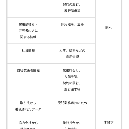
契約の履行、
履行請求等
採用候補者・
採用選考、連絡
開示
応募者の方に
関する情報
社員情報
人事、総務などの
雇用管理
自社技術者情報
業務打合せ、
入館申請、
契約の履行、
履行請求等
取引先から
受託業務遂行のため
委託されたデータ
非開示
協力会社から
業務打合せ、