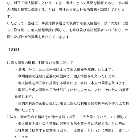
む、以下「個人情報」という。）は、当社にとって重要な情報であり、その個
人情報を確実に保護することは、当社の重要な社会的責務と認識しておりま
す。
したがって、当社は、事業活動を通じて取得する個人情報を、以下の方針に従
って取り扱い、個人情報保護に関して、お客様及び当社従業者への「安心」の
提供及び社会的責務を果たしていきます。
【方針】
1. 個人情報の取得、利用及び提供に関して
・適法、かつ、公正な手段によって個人情報を取得いたします。
・利用目的の達成に必要な範囲内で、個人情報を利用いたします。
・個人情報を第三者に提供する場合には、事前に本人の同意を取ります。
・取得した個人情報の目的外利用はいたしません。また、そのための措置
を講じます。
・目的外利用の必要が生じた場合は新たな利用目的の再同意を得た上で利
用いたします。
2.法令、国が定める指針その他の規範（以下、「法令等」という。）に関して
・個人情報を取り扱う事業に関連する法令等を常に把握することに努め、
当社事業に従事する従業者（以下、「従業者」という）に周知し、遵守い
たします。