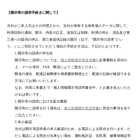
【開示等の請求手続きに関して】
当社がご本人又はその代理人から、当社が保有する保有個人データに関して、
利用目的の通知、開示、内容の訂正、追加又は削除、利用の停止、消去及び第
三者への提供の停止、第三者提供記録の開示（以下、“開示等の請求”とい
う。）にご対応させていただく場合の手続き方法は、下記のとおりです。
1.開示等の請求の申出先
開示等のご請求については、
個人情報開示等請求書
に必要書類を添付の
上、メール添付、FAX、郵送によりご提出ください。
郵送の場合、配達記録郵便や簡易書留郵便など、配達の記録が確認できる
方法にてお願いいたします。
なお、封筒に朱書きで「個人情報開示等請求書在中」とお書き添えいただ
ければ幸いです。
2.開示等の請求における提出書面
開示等のご請求を行う場合は、
個人情報開示等請求書
に所定の事項を全て
ご記入ください。
3.本人確認
当社は開示等請求者の本人確認のため、お電話による照合を行います。た
だし電話による照合が出来ない場合、運転免許証、住民票、健康保険証等