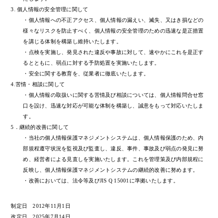
3. 個人情報の安全管理に関して
・個人情報への不正アクセス、個人情報の漏えい、滅失、又はき損などの
様々なリスクを防止すべく、個人情報の安全管理のための迅速な是正措置
を講じる体制を構築し維持いたします。
・点検を実施し、発見された違反や事故に対して、速やかにこれを是正す
るとともに、弱点に対する予防処置を実施いたします。
・安全に関する教育を、従業者に徹底いたします。
4.苦情・相談に関して
・個人情報の取扱いに関する苦情及び相談については、個人情報問合せ窓
口を設け、迅速な対応が可能な体制を構築し、誠意をもって対応いたしま
す。
5．継続的改善に関して
・当社の個人情報保護マネジメントシステムは、個人情報保護のため、内
部規程遵守状況を監視及び監査し、違反、事件、事故及び弱点の発見に努
め、経営者による見直しを実施いたします。これを管理策及び内部規程に
反映し、個人情報保護マネジメントシステムの継続的改善に努めます。
・改善においては、法令等及びJIS Q 15001に準拠いたします。
制定日 2012年11月1日
改定日 2025年7月14日