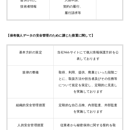
提供された
入館申請、
技術者情報
契約の履行、
履行請求等
【保有個人データの安全管理のために講じた措置に関して】
基本方針の策定
当社Webサイトにて個人情報保護方針を公
表しております
規律の整備
取得、利用、提供、廃棄といった段階ご
とに、取扱方法や担当者及びその任務等
について規定を策定し、定期的に見直し
を実施しております
組織的安全管理措置
定期的な自己点検、内部監査、外部監査
を実施しております
人的安全管理措置
従業者から秘密保持に関する誓約を取